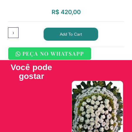
R$
420,00
Add To Cart
PEÇA NO WHATSAPP
Você pode
gostar