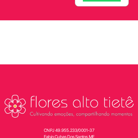
CNPJ
49.955.233/0001-37
Fabio Cubas Dos Santos ME