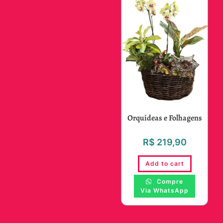
Orquídeas e Folhagens
R$
219,90
Add to cart
Compre
Via WhatsApp