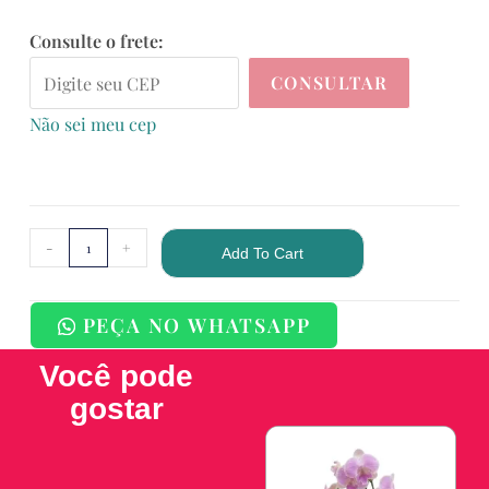
Consulte o frete:
CONSULTAR
Não sei meu cep
-
+
Add To Cart
PEÇA NO WHATSAPP
Você pode
gostar