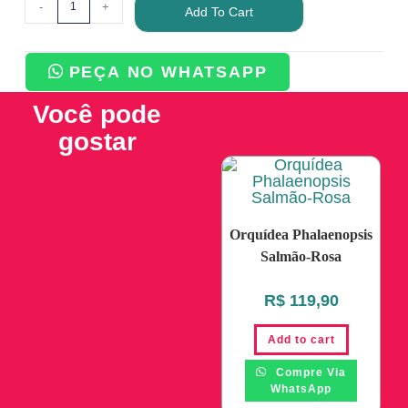
-
+
Add To Cart
PEÇA NO WHATSAPP
Você pode
gostar
Orquídea Phalaenopsis
Salmão-Rosa
R$
119,90
Add to cart
Compre Via
WhatsApp