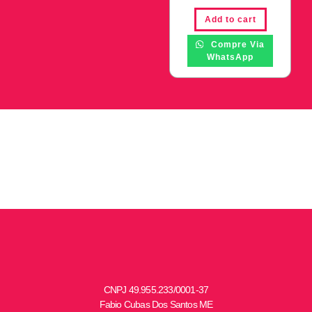
Add to cart
Compre Via
WhatsApp
CNPJ
49.955.233/0001-37
Fabio Cubas Dos Santos ME