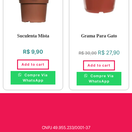
Suculenta Mista
Grama Para Gato
R$
9,90
R$
27,90
R$
30,00
Add to cart
Add to cart
Compre Via
Compre Via
WhatsApp
WhatsApp
CNPJ
49.955.233/0001-37